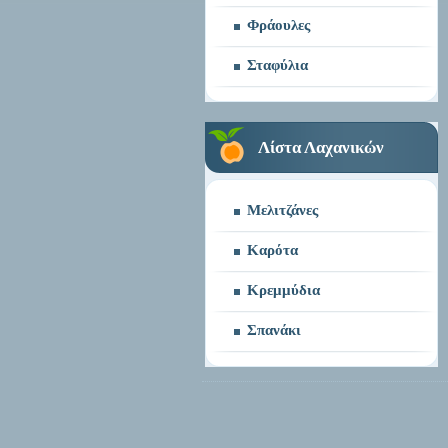
Φράουλες
Σταφύλια
Λίστα Λαχανικών
Μελιτζάνες
Καρότα
Κρεμμύδια
Σπανάκι